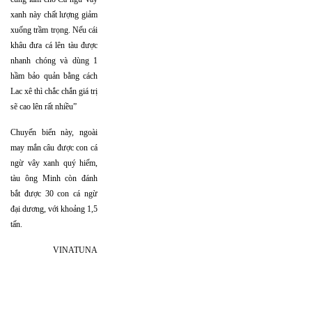
xanh này chất lượng giảm
xuống trầm trọng. Nếu cái
khâu đưa cá lên tàu được
nhanh chóng và dùng 1
hầm bảo quản bằng cách
Lac xê thì chắc chắn giá trị
sẽ cao lên rất nhiều”
Chuyến biển này, ngoài
may mắn câu được con cá
ngừ vây xanh quý hiếm,
tàu ông Minh còn đánh
bắt được 30 con cá ngừ
đại dương, với khoảng 1,5
tấn.
VINATUNA