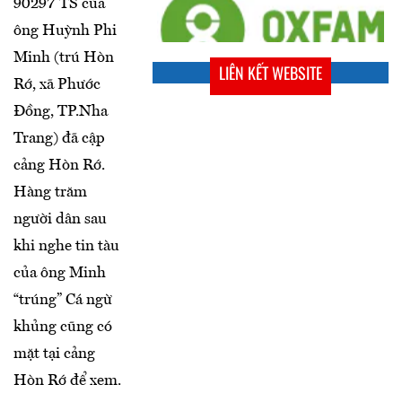
90297 TS của
ông Huỳnh Phi
Minh (trú Hòn
LIÊN KẾT WEBSITE
Rớ, xã Phước
Đồng, TP.Nha
Trang) đã cập
cảng Hòn Rớ.
Hàng trăm
người dân sau
khi nghe tin tàu
của ông Minh
“trúng” Cá ngừ
khủng cũng có
mặt tại cảng
Hòn Rớ để xem.