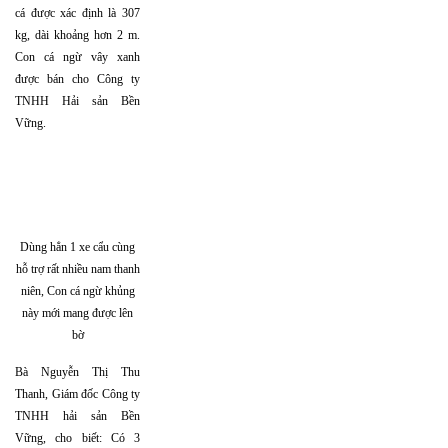
cá được xác định là 307
kg, dài khoảng hơn 2 m.
Con cá ngừ vây xanh
được bán cho Công ty
TNHH Hải sản Bền
Vững.
Dùng hẳn 1 xe cẩu cùng
hỗ trợ rất nhiều nam thanh
niên, Con cá ngừ khủng
này mới mang được lên
bờ
Bà Nguyễn Thị Thu
Thanh, Giám đốc Công ty
TNHH hải sản Bền
Vững, cho biết: Có 3