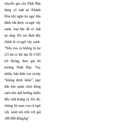
chuyến gia của Nhật Bản
đang có mặt tại Khánh
Hòa khi nghe tin ngư dân
đánh bắt được cá ngừ vây
xanh, loại lớn đã có mặt
tại cảng. Họ xác định đây
chính là cá ngừ vây xanh.
“Nếu con cá không bị hư
2/3 thì có thể đạt 30 USD
trở lên/kg, theo giá thị
trường Nhật Bản. Tuy
nhiên, bản thân con cá này
“không được khỏe”, ngư
dân bảo quản chưa đúng
cách nên ảnh hưởng nhiều
đến chất lượng cá. Do đó,
chúng tôi mua con cá ngừ
vây xanh nói trên với giá
180.000 đồng/kg”.