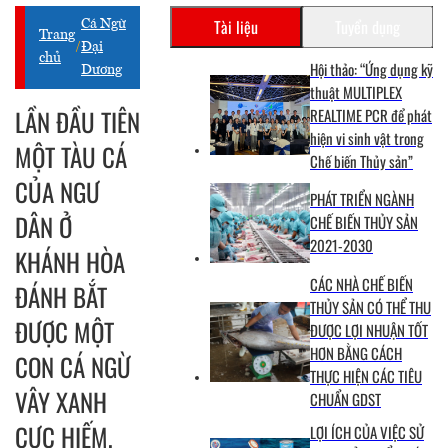
Tài liệu
Tuyển dụng
Cá Ngừ
Trang
/
Đại
chủ
Hội thảo: “Ứng dụng kỹ
Dương
thuật MULTIPLEX
LẦN ĐẦU TIÊN
REALTIME PCR để phát
hiện vi sinh vật trong
MỘT TÀU CÁ
Chế biến Thủy sản”
CỦA NGƯ
PHÁT TRIỂN NGÀNH
DÂN Ở
CHẾ BIẾN THỦY SẢN
2021-2030
KHÁNH HÒA
CÁC NHÀ CHẾ BIẾN
ĐÁNH BẮT
THỦY SẢN CÓ THỂ THU
ĐƯỢC MỘT
ĐƯỢC LỢI NHUẬN TỐT
HƠN BẰNG CÁCH
CON CÁ NGỪ
THỰC HIỆN CÁC TIÊU
VÂY XANH
CHUẨN GDST
CỰC HIẾM,
LỢI ÍCH CỦA VIỆC SỬ