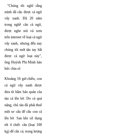
"Chúng tôi nghĩ rằng
mình đã câu được cá ngừ
vây xanh. Đã 20 năm
trong nghề câu cá ngừ,
được nghe nói và xem
trên internet về loại cá ngừ
vây xanh, nhưng đến nay
chúng tôi mới tận tay bắt
được cá ngừ loại này”,
ông Huỳnh Phi Minh háo
hức chia sẻ.
Khoảng 16 giờ chiều, con
cá ngừ vây xanh được
đưa từ hầm bảo quản của
tàu cá lên bờ. Do cá quá
nặng, chủ tàu đã phải thuê
một xe cẩu để cẩu con cá
lên bờ. Sau khi sử dụng
tới 4 chiếc cân (loại 100
kg) để cân cá, trọng lượng