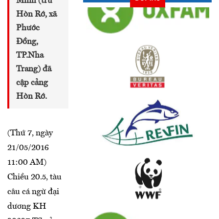
Minh (trú
Hòn Rớ, xã
Phước
Đồng,
TP.Nha
Trang) đã
cập cảng
Hòn Rớ.
(Thứ 7, ngày
21/05/2016
11:00 AM)
Chiều 20.5, tàu
câu cá ngừ đại
dương KH