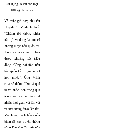
Sử dụng 04 cái cân loại
100 kg để cân cá
Về mức giá này, chủ tàu
Huỳnh Phi Minh cho biết:
“Chúng tôi không phàn
nàn gì, vì đúng là con cá
không được bảo quản tốt.
Tính ra con cá này tôi bán
được khoảng 55 triệu
đồng. Cũng hơi tiếc, nếu
bảo quản tốt thì giá sẽ tốt
hơn nhiều”. Ông Minh
chia sẻ thêm: “Do cá quá
to và khỏe, nên trong quá
trình kéo cá lên tốn rất
nhiều thời gian, vật lộn vất
vả mới mang được lên tàu.
Mặt khác, cách bảo quản
bằng đá xay truyền thống
cũng làm cho Cá ngừ vây