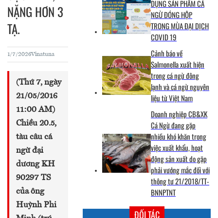
DỤNG SẢN PHẨM CÁ
NẶNG HƠN 3
NGỪ ĐÓNG HỘP
TẠ.
TRONG MÙA ĐẠI DỊCH
COVID 19
Cảnh báo về
1/7/2026
Vinatuna
Salmonella xuất hiện
trong cá ngừ đông
(Thứ 7, ngày
lạnh và cá ngừ nguyên
21/05/2016
liệu từ Việt Nam
11:00 AM)
Doanh nghiệp CB&XK
Chiều 20.5,
Cá Ngừ đang gặp
nhiều khó khăn trong
tàu câu cá
việc xuất khẩu, hoạt
ngừ đại
động sản xuất do gặp
dương KH
phải vướng mắc đối với
90297 TS
thông tư 21/2018/TT-
BNNPTNT
của ông
Huỳnh Phi
ĐỐI TÁC