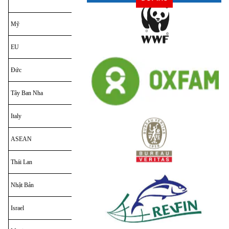
Mỹ
20,180
18,127
EU
8,751
8,955
Đức
2,932
2,326
Tây Ban Nha
2,570
0,481
Italy
1,974
ASEAN
1,996
2,848
Thái Lan
1,443
1,921
Nhật Bản
1,896
1,917
Israel
1,176
2,210