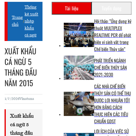
Tài liệu
Tuyển dụng
Thống
kê xuất
Trang
Hội thảo: “Ứng dụng kỹ
/
nhập
chủ
thuật MULTIPLEX
khẩu
REALTIME PCR để phát
cá ngừ
hiện vi sinh vật trong
XUẤT KHẨU
Chế biến Thủy sản”
CÁ NGỪ 5
PHÁT TRIỂN NGÀNH
CHẾ BIẾN THỦY SẢN
THÁNG ĐẦU
2021-2030
NĂM 2015
CÁC NHÀ CHẾ BIẾN
THỦY SẢN CÓ THỂ THU
ĐƯỢC LỢI NHUẬN TỐT
1/7/2026
Vinatuna
HƠN BẰNG CÁCH
THỰC HIỆN CÁC TIÊU
Xuất khẩu
CHUẨN GDST
cá ngừ 5
LỢI ÍCH CỦA VIỆC SỬ
tháng đầu